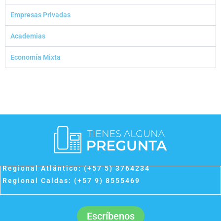
Empresas Privadas
Academias
Economía Mixta
Regional Atlántico: (+57 5) 3764234
Regional Caldas: (+57 9) 8555469
Escríbenos